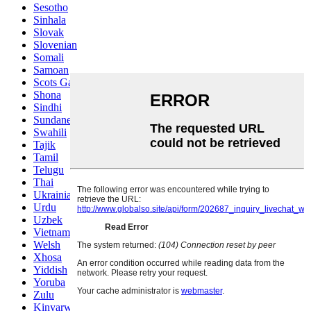
Sesotho
Sinhala
Slovak
Slovenian
Somali
Samoan
Scots Gaelic
Shona
Sindhi
Sundanese
Swahili
Tajik
Tamil
Telugu
Thai
Ukrainian
Urdu
Uzbek
Vietnamese
Welsh
Xhosa
Yiddish
Yoruba
Zulu
Kinyarwanda