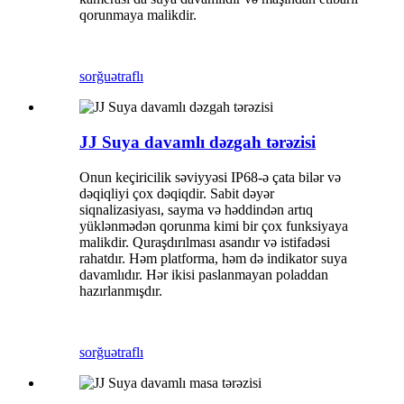
qorunmaya malikdir.
sorğu
ətraflı
JJ Suya davamlı dəzgah tərəzisi
Onun keçiricilik səviyyəsi IP68-ə çata bilər və
dəqiqliyi çox dəqiqdir. Sabit dəyər
siqnalizasiyası, sayma və həddindən artıq
yüklənmədən qorunma kimi bir çox funksiyaya
malikdir. Quraşdırılması asandır və istifadəsi
rahatdır. Həm platforma, həm də indikator suya
davamlıdır. Hər ikisi paslanmayan poladdan
hazırlanmışdır.
sorğu
ətraflı