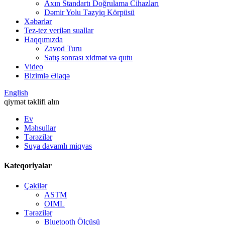
Axın Standartı Doğrulama Cihazları
Dəmir Yolu Təzyiq Körpüsü
Xəbərlər
Tez-tez verilən suallar
Haqqımızda
Zavod Turu
Satış sonrası xidmət və qutu
Video
Bizimlə Əlaqə
English
qiymət təklifi alın
Ev
Məhsullar
Tərəzilər
Suya davamlı miqyas
Kateqoriyalar
Çəkilər
ASTM
OIML
Tərəzilər
Bluetooth Ölçüsü