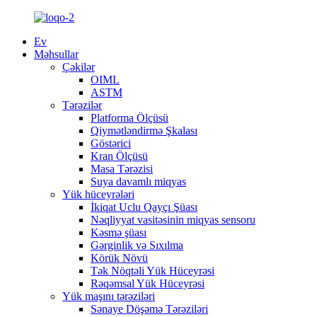
Ev
Məhsullar
Çəkilər
OIML
ASTM
Tərəzilər
Platforma Ölçüsü
Qiymətləndirmə Şkalası
Göstərici
Kran Ölçüsü
Masa Tərəzisi
Suya davamlı miqyas
Yük hüceyrələri
İkiqat Uclu Qayçı Şüası
Nəqliyyat vasitəsinin miqyas sensoru
Kəsmə şüası
Gərginlik və Sıxılma
Körük Növü
Tək Nöqtəli Yük Hüceyrəsi
Rəqəmsal Yük Hüceyrəsi
Yük maşını tərəziləri
Sənaye Döşəmə Tərəziləri