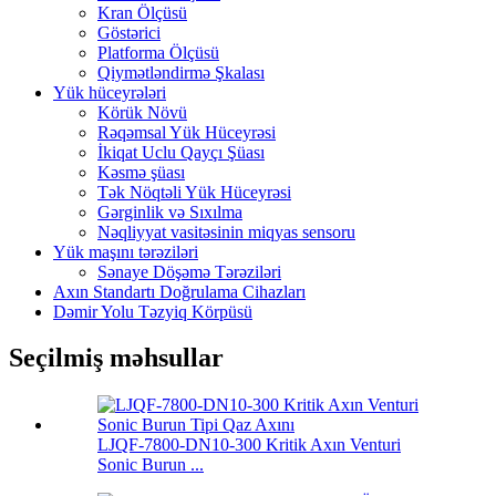
Kran Ölçüsü
Göstərici
Platforma Ölçüsü
Qiymətləndirmə Şkalası
Yük hüceyrələri
Körük Növü
Rəqəmsal Yük Hüceyrəsi
İkiqat Uclu Qayçı Şüası
Kəsmə şüası
Tək Nöqtəli Yük Hüceyrəsi
Gərginlik və Sıxılma
Nəqliyyat vasitəsinin miqyas sensoru
Yük maşını tərəziləri
Sənaye Döşəmə Tərəziləri
Axın Standartı Doğrulama Cihazları
Dəmir Yolu Təzyiq Körpüsü
Seçilmiş məhsullar
LJQF-7800-DN10-300 Kritik Axın Venturi
Sonic Burun ...