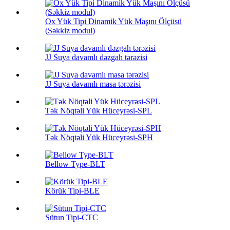
Ox Yük Tipi Dinamik Yük Maşını Ölçüsü
(Səkkiz modul)
JJ Suya davamlı dəzgah tərəzisi
JJ Suya davamlı masa tərəzisi
Tək Nöqtəli Yük Hüceyrəsi-SPL
Tək Nöqtəli Yük Hüceyrəsi-SPH
Bellow Type-BLT
Körük Tipi-BLE
Sütun Tipi-CTC