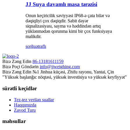
JJ Suya davamlı masa tərəzisi
Onun keçiricilik səviyyəsi IP68-ə çata bilər və
dəqiqliyi çox dəqiqdir. Sabit dəyər
siqnalizasiyası, sayma və həddindən artıq
yüklənmədən qorunma kimi bir çox funksiyaya
malikdir.
sorğu
ətraflı
Bizə Zəng Edin
86-13181611159
Bizə Poçt Göndərin
info@jjweighing.com
Bizə Zəng Edin
№1 Jinhua küçəsi, Zhifu rayonu, Yantai, Çin
"Yüksək başlanğıc nöqtəsi, yüksək investisiya və yüksək keyfiyyət"
sürətli keçidlər
Tez-tez verilən suallar
Haqqımızda
Zavod Turu
məhsullar