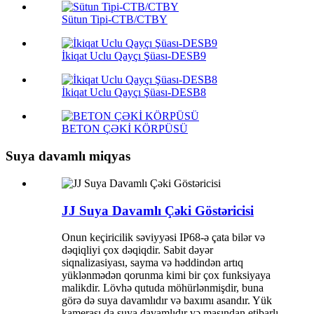
Sütun Tipi-CTB/CTBY
İkiqat Uclu Qayçı Şüası-DESB9
İkiqat Uclu Qayçı Şüası-DESB8
BETON ÇƏKİ KÖRPÜSÜ
Suya davamlı miqyas
JJ Suya Davamlı Çəki Göstəricisi
Onun keçiricilik səviyyəsi IP68-ə çata bilər və
dəqiqliyi çox dəqiqdir. Sabit dəyər
siqnalizasiyası, sayma və həddindən artıq
yüklənmədən qorunma kimi bir çox funksiyaya
malikdir. Lövhə qutuda möhürlənmişdir, buna
görə də suya davamlıdır və baxımı asandır. Yük
kamerası da suya davamlıdır və maşından etibarlı