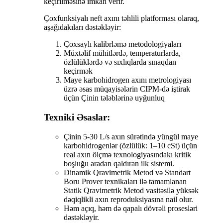
keçirilməsinə imkan verir.
Çoxfunksiyalı neft axını təhlili platforması olaraq,
aşağıdakıları dəstəkləyir:
Çoxsaylı kalibrləmə metodologiyaları
Müxtəlif mühitlərdə, temperaturlarda,
özlülüklərdə və sıxlıqlarda sınaqdan
keçirmək
Maye karbohidrogen axını metrologiyası
üzrə əsas müqayisələrin CIPM-də iştirak
üçün Çinin tələblərinə uyğunluq
Texniki Əsaslar:
Çinin 5-30 L/s axın sürətində yüngül maye
karbohidrogenlər (özlülük: 1–10 cSt) üçün
real axın ölçmə texnologiyasındakı kritik
boşluğu aradan qaldıran ilk sistemi.
Dinamik Qravimetrik Metod və Standart
Boru Prover texnikaları ilə tamamlanan
Statik Qravimetrik Metod vasitəsilə yüksək
dəqiqlikli axın reproduksiyasına nail olur.
Həm açıq, həm də qapalı dövrəli prosesləri
dəstəkləyir.