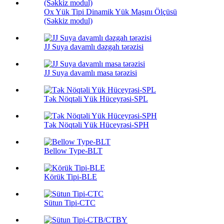
Ox Yük Tipi Dinamik Yük Maşını Ölçüsü
(Səkkiz modul)
JJ Suya davamlı dəzgah tərəzisi
JJ Suya davamlı masa tərəzisi
Tək Nöqtəli Yük Hüceyrəsi-SPL
Tək Nöqtəli Yük Hüceyrəsi-SPH
Bellow Type-BLT
Körük Tipi-BLE
Sütun Tipi-CTC