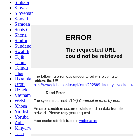
Sinhala
Slovak
Slovenian
Somali
Samoan
Scots Gaelic
Shona
Sindhi
Sundanese
Swahili
Tajik
Tamil
Telugu
Thai
Ukrainian
Urdu
Uzbek
Vietnamese
Welsh
Xhosa
Yiddish
Yoruba
Zulu
Kinyarwanda
Tatar