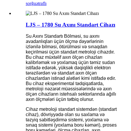
sorğu
ətraflı
LJS – 1780 Su Axını Standart Cihazı
Su Axını Standartı Bölməsi, su axını
avadanlıqları üçün ölçmə dəyərlərinin
izlənilə bilməsi, ötürülməsi və sınaqdan
keçirilməsi üçün standart metroloji cihazdır.
Bu cihaz müxtəlif axın ölçən cihazları
kalibrləmək və yoxlamaq üçün təmiz sudan
istifadə edərək, yüksək dəqiqlikli elektron
tərəzilərdən və standart axın ölçən
cihazlardan istinad alətləri kimi istifadə edir.
Bu cihaz eksperimental tədqiqatlarda,
metroloji nəzarət müəssisələrində və axın
ölçən cihazların istehsalı sektorlarında ağıllı
axın ölçmələri üçün tətbiq olunur.
Cihaz metroloji standart sistemdən (standart
cihaz), dövriyyədə olan su saxlama və
təzyiq sabitləşdirmə sistemi, yoxlama və
sınaq sistemi (yoxlama boru kəməri), proses
boru kəmərləri, ölçmə cihazları, axın