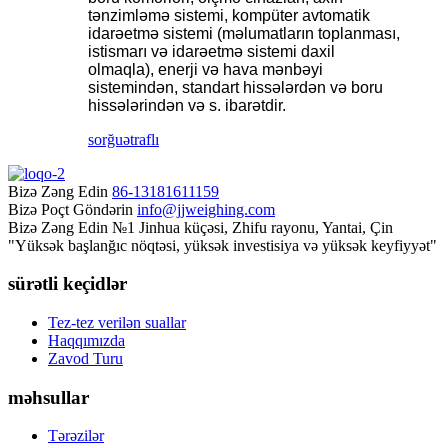
tənzimləmə sistemi, kompüter avtomatik
idarəetmə sistemi (məlumatların toplanması,
istismarı və idarəetmə sistemi daxil
olmaqla), enerji və hava mənbəyi
sistemindən, standart hissələrdən və boru
hissələrindən və s. ibarətdir.
sorğu
ətraflı
Bizə Zəng Edin
86-13181611159
Bizə Poçt Göndərin
info@jjweighing.com
Bizə Zəng Edin
№1 Jinhua küçəsi, Zhifu rayonu, Yantai, Çin
"Yüksək başlanğıc nöqtəsi, yüksək investisiya və yüksək keyfiyyət"
sürətli keçidlər
Tez-tez verilən suallar
Haqqımızda
Zavod Turu
məhsullar
Tərəzilər