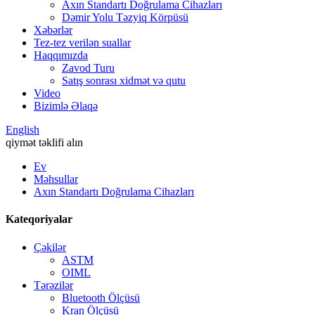
Axın Standartı Doğrulama Cihazları
Dəmir Yolu Təzyiq Körpüsü
Xəbərlər
Tez-tez verilən suallar
Haqqımızda
Zavod Turu
Satış sonrası xidmət və qutu
Video
Bizimlə Əlaqə
English
qiymət təklifi alın
Ev
Məhsullar
Axın Standartı Doğrulama Cihazları
Kateqoriyalar
Çəkilər
ASTM
OIML
Tərəzilər
Bluetooth Ölçüsü
Kran Ölçüsü