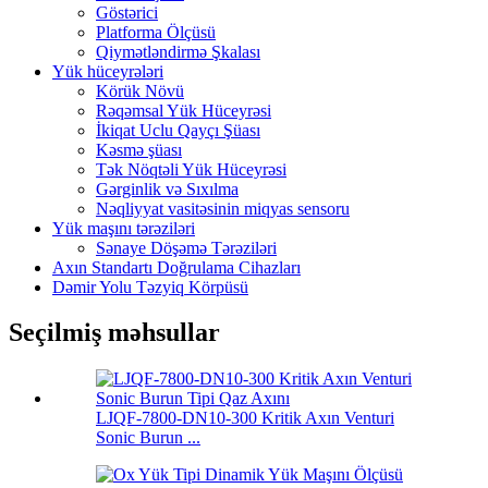
Göstərici
Platforma Ölçüsü
Qiymətləndirmə Şkalası
Yük hüceyrələri
Körük Növü
Rəqəmsal Yük Hüceyrəsi
İkiqat Uclu Qayçı Şüası
Kəsmə şüası
Tək Nöqtəli Yük Hüceyrəsi
Gərginlik və Sıxılma
Nəqliyyat vasitəsinin miqyas sensoru
Yük maşını tərəziləri
Sənaye Döşəmə Tərəziləri
Axın Standartı Doğrulama Cihazları
Dəmir Yolu Təzyiq Körpüsü
Seçilmiş məhsullar
LJQF-7800-DN10-300 Kritik Axın Venturi
Sonic Burun ...