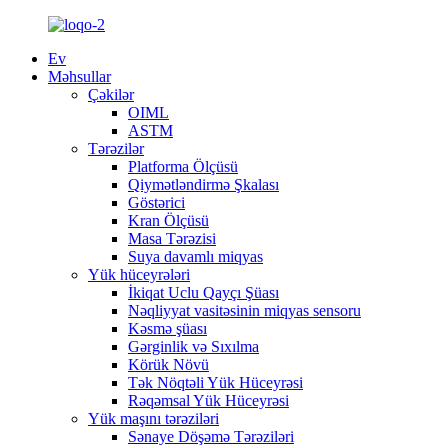
Ev
Məhsullar
Çəkilər
OIML
ASTM
Tərəzilər
Platforma Ölçüsü
Qiymətləndirmə Şkalası
Göstərici
Kran Ölçüsü
Masa Tərəzisi
Suya davamlı miqyas
Yük hüceyrələri
İkiqat Uclu Qayçı Şüası
Nəqliyyat vasitəsinin miqyas sensoru
Kəsmə şüası
Gərginlik və Sıxılma
Körük Növü
Tək Nöqtəli Yük Hüceyrəsi
Rəqəmsal Yük Hüceyrəsi
Yük maşını tərəziləri
Sənaye Döşəmə Tərəziləri