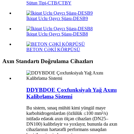
Sütun Tipi-CTB/CTBY
İkiqat Uclu Qayçı Şüası-DESB9
İkiqat Uclu Qayçı Şüası-DESB8
BETON ÇƏKİ KÖRPÜSÜ
Axın Standartı Doğrulama Cihazları
DDYBDOE Çoxfunksiyalı Yağ Axını
Kalibrləmə Sistemi
Bu sistem, sınaq mühiti kimi yüngül maye
karbohidrogenlərdən (özlülük ≤100 mm²/s)
istifadə edərək axın ölçən cihazları (DN25–
DN100) kalibrləyir və yoxlayır, bununla da axın
cihazlarının hərtərəfli performans sınaqdan