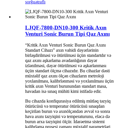
sorğu
ətraflı
LJQF-7800-DN10-300 Kritik Axın
Venturi Sonic Burun Tipi Qaz Axını
“Kritik Axın Venturi Sonic Burun Qaz Axını
Standart Cihazı” axın vahidi dəyərlərinin
birləşdirilməsi və ötürülməsi üçün standartdır və
qaz axını aşkarlama avadanlığının dəyər
izlənilməsi, dəyər ötürülməsi və aşkarlanması
üçün standart ölçmə cihazıdır. Bu cihazlar dəsti
müxtəlif qaz axını ölçən cihazların metroloji
yoxlanılması, kalibrlənməsi və yoxlanılması üçün
kritik axın Venturi burunundan standart masa,
havadan isə sınaq mühiti kimi istifadə edir.
Bu cihazda konfiqurasiya edilmiş mütləq təzyiq
ötürücüsü və temperatur ötürücüsü sınaqdan
keçirilən burun və axınölçəndən əvvəl və sonra
hava axını təzyiqini və temperaturunu, eləcə də
burun arxa təzyiqini ölçür. İdarəetmə sistemi
kalibrləmə prosesi zamanı müxtəlif parametrləri