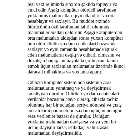
real vaxt rejimində sinxron şəkildə toplayır və
emal edir. Aşağı kompüter ötürücü tərəfindən
yüklənmiş məlumatları qiymətləndirir və orta
hesablayır və saxlayır. Bu müddət ərzində
ötürücünün özü tərəfindən təhrif olunmuş
məlumatlar aradan qaldırılır. Aşağı kompüterdən
orta məlumatları aldıqdan sonra yuxarı kompüter
onu ötürücünün yoxlama nəticələri bazasında
saxlayır və eyni zamanda hesablamada iştirak
edən məlumatların dəqiq və etibarlı olmasını və
düzəlişin həqiqətən həyata keçirilməsini təmin
etmək üçün saxlanılan məlumatlar üzərində ikinci
dərəcəli mühakimə və yoxlama aparır.
Cihazın kompüter sistemində sistemin əsas
məlumatlarını yaratmaq və ya dəyişdirmək
əməliyyatı qurulur. Ötürücü yoxlama nəticələri
verilənlər bazasına əlavə olaraq, cihazla təchiz
olunmuş hər bir ucluğun seriya nömrəsi və çıxış
əmsalı kimi parametrləri saxlamaq üçün ucluğun
əsas verilənlər bazası da qurulur. Ucluğun
yoxlama məlumatları dəyişərsə və ya yeni bir
ucluq dəyişdirilərsə, istifadəçi yalnız əsas
məlumatları dəyişdirməlidir.