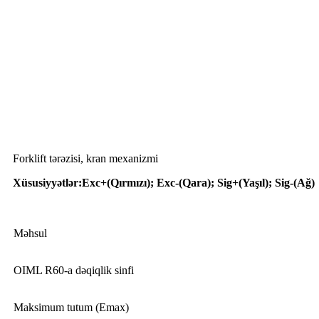
Tətbiq
Forklift tərəzisi, kran mexanizmi
Xüsusiyyətlər
:
Exc+(Qırmızı); Exc-(Qara); Sig+(Yaşıl); Sig-(Ağ)
Məhsul
OIML R60-a dəqiqlik sinfi
Maksimum tutum (Emax)