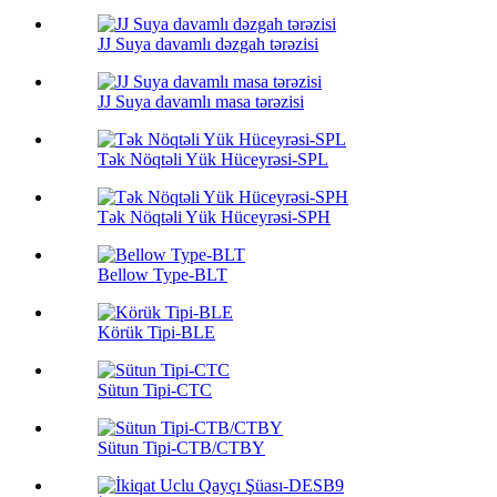
JJ Suya davamlı dəzgah tərəzisi
JJ Suya davamlı masa tərəzisi
Tək Nöqtəli Yük Hüceyrəsi-SPL
Tək Nöqtəli Yük Hüceyrəsi-SPH
Bellow Type-BLT
Körük Tipi-BLE
Sütun Tipi-CTC
Sütun Tipi-CTB/CTBY