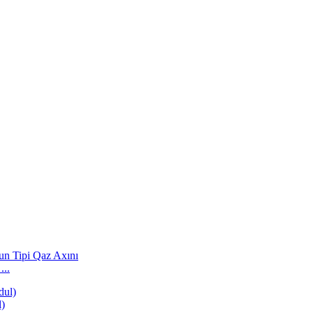
...
)