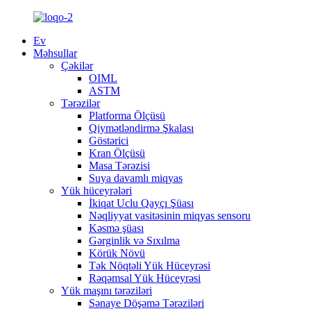
Ev
Məhsullar
Çəkilər
OIML
ASTM
Tərəzilər
Platforma Ölçüsü
Qiymətləndirmə Şkalası
Göstərici
Kran Ölçüsü
Masa Tərəzisi
Suya davamlı miqyas
Yük hüceyrələri
İkiqat Uclu Qayçı Şüası
Nəqliyyat vasitəsinin miqyas sensoru
Kəsmə şüası
Gərginlik və Sıxılma
Körük Növü
Tək Nöqtəli Yük Hüceyrəsi
Rəqəmsal Yük Hüceyrəsi
Yük maşını tərəziləri
Sənaye Döşəmə Tərəziləri