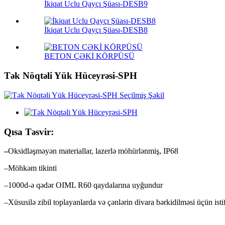
İkiqat Uclu Qayçı Şüası-DESB9
İkiqat Uclu Qayçı Şüası-DESB8
BETON ÇƏKİ KÖRPÜSÜ
Tək Nöqtəli Yük Hüceyrəsi-SPH
Qısa Təsvir:
–
Oksidləşməyən materiallar, lazerlə möhürlənmiş, IP68
–Möhkəm tikinti
–1000d-ə qədər OIML R60 qaydalarına uyğundur
–Xüsusilə zibil toplayanlarda və çənlərin divara bərkidilməsi üçün ist