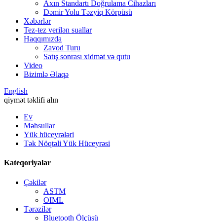
Axın Standartı Doğrulama Cihazları
Dəmir Yolu Təzyiq Körpüsü
Xəbərlər
Tez-tez verilən suallar
Haqqımızda
Zavod Turu
Satış sonrası xidmət və qutu
Video
Bizimlə Əlaqə
English
qiymət təklifi alın
Ev
Məhsullar
Yük hüceyrələri
Tək Nöqtəli Yük Hüceyrəsi
Kateqoriyalar
Çəkilər
ASTM
OIML
Tərəzilər
Bluetooth Ölçüsü