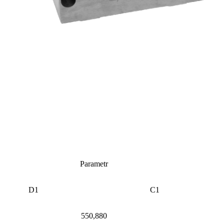
Parametr
D1
C1
550,880