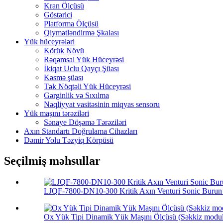
Kran Ölçüsü
Göstərici
Platforma Ölçüsü
Qiymətləndirmə Şkalası
Yük hüceyrələri
Körük Növü
Rəqəmsal Yük Hüceyrəsi
İkiqat Uclu Qayçı Şüası
Kəsmə şüası
Tək Nöqtəli Yük Hüceyrəsi
Gərginlik və Sıxılma
Nəqliyyat vasitəsinin miqyas sensoru
Yük maşını tərəziləri
Sənaye Döşəmə Tərəziləri
Axın Standartı Doğrulama Cihazları
Dəmir Yolu Təzyiq Körpüsü
Seçilmiş məhsullar
LJQF-7800-DN10-300 Kritik Axın Venturi Sonic Burun 
Ox Yük Tipi Dinamik Yük Maşını Ölçüsü (Səkkiz modul