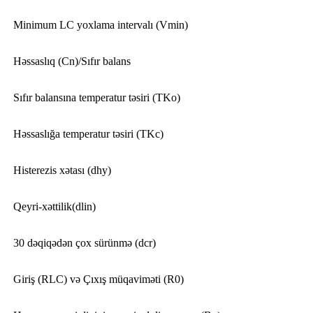
Minimum LC yoxlama intervalı (Vmin)
Həssaslıq (Cn)/Sıfır balans
Sıfır balansına temperatur təsiri (TKo)
Həssaslığa temperatur təsiri (TKc)
Histerezis xətası (dhy)
Qeyri-xəttilik(dlin)
30 dəqiqədən çox sürünmə (dcr)
Giriş (RLC) və Çıxış müqaviməti (R0)